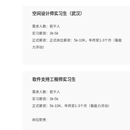
空间设计师实习生（武汉）
需求人数：若干人
实习薪资：3k-5k
正式薪资：正式岗位薪资：5k-10K，年终奖1-3个月（看能
力浮动）
岗位职责：
1、 沟通客户需求，分析其实施的可行性，辅助项目经理完
成展示策划、设计；
软件支持工程师实习生
2、 把握设计时间节点，控制设计进度，完成展示设计任
务；
需求人数：若干人
3、配合平面设计师完成项目最终的整体汇报方案；参与项
实习薪资：3k-5k
目例会，项目完工总结报告，设计项目文件管理和资料库维
正式薪资：5k-10K，年终奖1-3个月（看能力浮动）
护；
4、 创新设计表现形式，优化流程、提高设计工作效率；
岗位职责:
5、 设计内容包括但不限于：展厅/博物馆/展馆的规划与空
1. 为企业客户提供软件技术服务。包括安装、升级、配置、