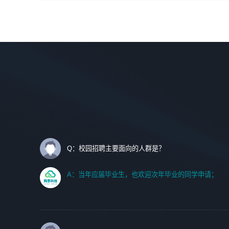
间设计，人机界面设计，标志及吉祥物设计，效果图后期处
调优、故障诊断等工作；
理等。
2. 在此基础上，并能为客户提供客户化技术支持方案，提升
软件使用效率与价值。
岗位要求：
1、艺术设计类相关专业；
任职要求:
2、热爱展览展示设计工作，熟悉行业动向，设计专业知识
1. 计算机专业相关背景；
和产品专业知识；
2. 自我学习和动手能力强，对操作系统、数据库有一定基础
3、具有良好的人际沟通、准确判断客户需求并执行的能
和兴趣；
力、较强的团队合作能力和服务意识。
3.沟通能力强、有基础客户服务意识。
Q：校园招聘主要面向的人群是？
A：当年应届毕业生，也欢迎次年毕业的同学申请；