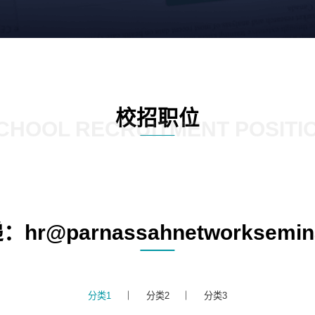
校招职位
CHOOL RECRUITMENT POSITI
r@parnassahnetworksemin
分类1
分类2
分类3