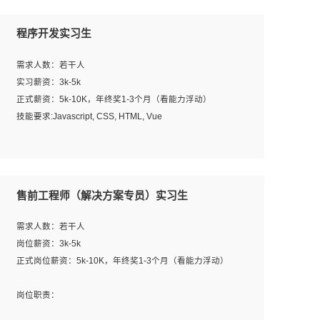
程序开发实习生
需求人数：若干人
实习薪资：3k-5k
正式薪资：5k-10K，年终奖1-3个月（看能力浮动）
技能要求:Javascript, CSS, HTML, Vue
工作职责：
1. 负责公司的前端项目的开发;
2. 负责公司已有项目的维护及迭代;
售前工程师（解决方案专员）实习生
工作要求:
需求人数：若干人
1. 熟悉 Javascript, CSS, HTML, Vue, Git;
岗位薪资：3k-5k
2. 熟悉前端常用框架, 能独立完成设计给予的 UI 效果;
正式岗位薪资：5k-10K，年终奖1-3个月（看能力浮动）
3. 有良好的代码习惯, 低级错误出现频率低;
4. 具备优秀的沟通和协调能力，能承受比较大的工作压力;
岗位职责：
5. 自我驱动力强, 能自主学习新知识新技术, 并具有较强的自
1、完成主要工作：项目解决方案策划与编写，项目投标方