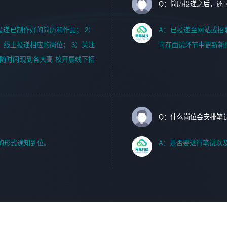
Q：简历投递之后，还
m，投递已制作好的简历和作品； 2）
A：已投递至网站或招
，线上投递相应的岗位； 3）关注
可在面试环节中更新新
随时闪现到各大高 校开展线下招
Q：什么岗位会安排笔
的形式通知到位。
A：是否要进行笔试以