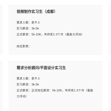
视频制作实习生（成都）
需求人数：若干人
实习薪资：3k-5k
正式薪资：5k-10K，年终奖1-3个月（看能力浮动）
岗位职责：
1、各类企业宣传片视频的剪辑和片头片尾包装；
2、广告片的后期剪辑与整体特效合成；
3、特效及动画制作并了解后期合成软件。
需求分析顾问/平面设计实习生
岗位要求：
需求人数：若干人
1、热爱影视，责任心强，有强烈的兴趣和后期制作的主观
实习薪资：3k-5k
能动性；
正式薪资：正式岗位薪资：5k-10K，年终奖1-3个月（看能
2、熟练使用After Effect、Photo Shop、熟练掌握视频剪辑
力浮动）
和特效包装软件；
3、能对影片后期进行整体调色控制，具备一定审美感；
岗位职责：