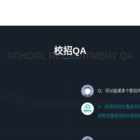
4、在剪辑上会思考，有一定编导思维；
1、 沟通客户需求，分析其实施的可行性，辅助项目经理完
5、踏实， 勤奋，愿意在工作中不断学习，提高自我；
成展示策划、设计；
6、能与同事友好相处。
2、 把握设计时间节点，控制设计进度，完成展示设计任
务；
3、配合平面设计师完成项目最终的整体汇报方案；参与项
目例会，项目完工总结报告，设计项目文件管理和资料库维
校招QA
护；
SCHOOL RECRUITMENT QA
4、 创新设计表现形式，优化流程、提高设计工作效率；
5、 设计内容包括但不限于：展厅/博物馆/展馆的规划与空
间设计，人机界面设计，标志及吉祥物设计，效果图后期处
理等。
Q：可以投递多个职位
岗位要求：
1、艺术设计类相关专业；（其中需求分析顾问不限专业）
A：网思的岗位覆盖市
2、热爱展览展示设计工作，熟悉行业动向，设计专业知识
部有完整规范的内部转
和产品专业知识；
3、具有良好的人际沟通、准确判断客户需求并执行的能
力、较强的团队合作能力和服务意识。