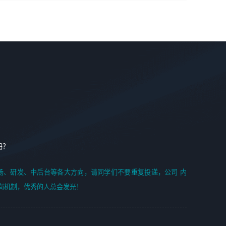
学能力;
案编写、项目申报方案编写；
6. 了解前端设计及后端开发, 可快速和同事对接工作;
2、人才队伍建设：完善SPL人才沉淀，积聚力量，为公司
7. 了解或熟悉 WebGL 及相关框架优先。
各省项目打单提供全面支撑。
任职要求：
1. 熟悉 Javascript, CSS, HTML, Vue, Git;
2. 熟悉 前端常用框架, 能独立完成设计给予的 UI 效果;
3. 有良好的代码习惯, 低级错误出现频率低;
4. 具备优秀的沟通和协调能力，能承受比较大的工作压力;
5. 自我驱动力强, 能自主学习新知识新技术, 并具有较强的自
学能力;
6. 了解前端设计及后端开发, 可快速和同事对接工作;
吗？
7. 了解或熟悉 WebGL 及相关框架优先。
（岗位人员专职于行业应用解决方案、项目申报方案、投标
场、研发、中后台等各大方向，请同学们不要重复投递，公司 内
方案的策划编写）
岗机制，优秀的人总会发光！