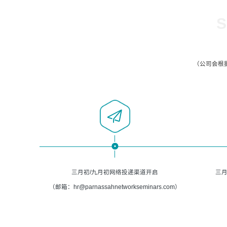
S
（公司会根
三月初/九月初网络投递渠道开启
三月
（邮箱：hr@parnassahnetworkseminars.com）