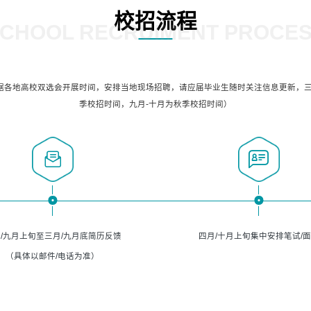
校招流程
CHOOL RECRUIMENT PROCE
据各地高校双选会开展时间，安排当地现场招聘，请应届毕业生随时关注信息更新，三
季校招时间，九月-十月为秋季校招时间）
/九月上旬至三月/九月底简历反馈
四月/十月上旬集中安排笔试/
（具体以邮件/电话为准）